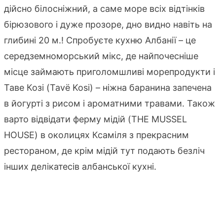
дійсно білосніжний, а саме море всіх відтінків
бірюзового і дуже прозоре, дно видно навіть на
глибині 20 м.! Спробуєте кухню Албанії – це
середземноморський мікс, де найпочесніше
місце займають приголомшливі морепродукти і
Таве Козі (Tavë Kosi) – ніжна баранина запечена
в йогурті з рисом і ароматними травами. Також
варто відвідати ферму мідій (THE MUSSEL
HOUSE) в околицях Ксаміля з прекрасним
рестораном, де крім мідій тут подають безліч
інших делікатесів албанської кухні.