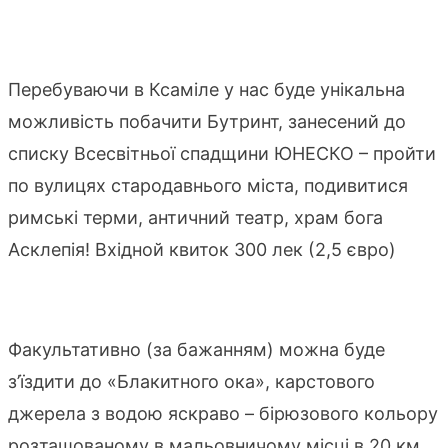
Перебуваючи в Ксаміле у нас буде унікальна
можливість побачити Бутринт, занесений до
списку Всесвітньої спадщини ЮНЕСКО – пройти
по вулицях стародавнього міста, подивитися
римські терми, античний театр, храм бога
Асклепія! Вхідной квиток 300 лек (2,5 євро)
Факультативно (за бажанням) можна буде
з’їздити до «Блакитного ока», карстового
джерела з водою яскраво – бірюзового кольору
розташованому в мальовничому місці в 20 км.