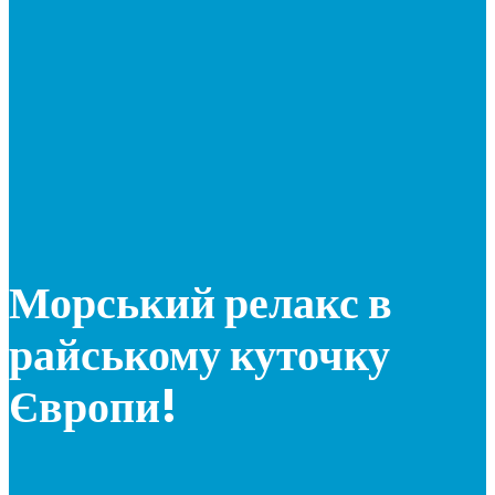
Морський релакс в
райському куточку
Європи!